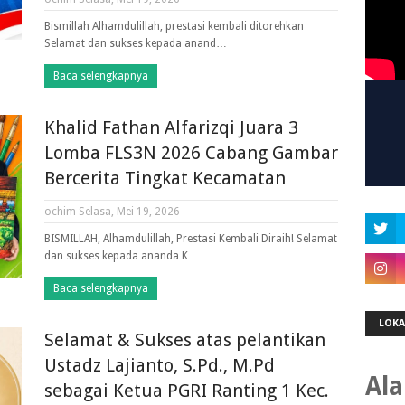
Bismillah Alhamdulillah, prestasi kembali ditorehkan
Selamat dan sukses kepada anand…
Baca selengkapnya
Khalid Fathan Alfarizqi Juara 3
Lomba FLS3N 2026 Cabang Gambar
Bercerita Tingkat Kecamatan
ochim
Selasa, Mei 19, 2026
BISMILLAH, Alhamdulillah, Prestasi Kembali Diraih! Selamat
dan sukses kepada ananda K…
Baca selengkapnya
LOKA
Selamat & Sukses atas pelantikan
Ustadz Lajianto, S.Pd., M.Pd
Al
sebagai Ketua PGRI Ranting 1 Kec.