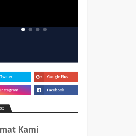
SI
amat Kami