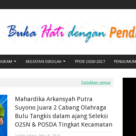
OGRAM
KEGIATAN SEKOLAH
PPDB 2026/2027
PENGUMU
YOU
Tunjukkan semua
Mahardika Arkansyah Putra
Suyono Juara 2 Cabang Olahraga
Bulu Tangkis dalam ajang Seleksi
O2SN & POSDA Tingkat Kecamatan
ochim
Selasa, Mei 19, 2026