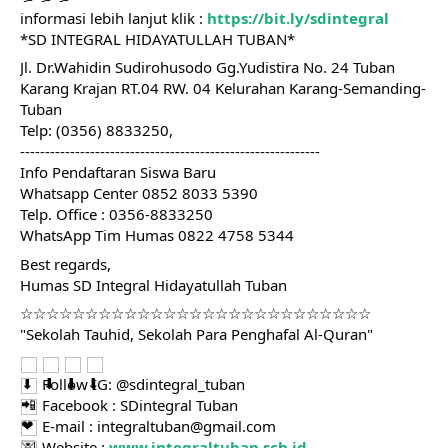
informasi lebih lanjut klik :
https://bit.ly/sdintegral
*SD INTEGRAL HIDAYATULLAH TUBAN*
Jl. Dr.Wahidin Sudirohusodo Gg.Yudistira No. 24 Tuban
Karang Krajan RT.04 RW. 04 Kelurahan Karang-Semanding-
Tuban
Telp: (0356) 8833250,
------------------------------------------------------------
Info Pendaftaran Siswa Baru
Whatsapp Center 0852 8033 5390
Telp. Office : 0356-8833250
WhatsApp Tim Humas 0822 4758 5344
Best regards,
Humas SD Integral Hidayatullah Tuban
☆☆☆☆☆☆☆☆☆☆☆☆☆☆☆☆☆☆☆☆☆☆☆☆☆☆☆
"Sekolah Tauhid, Sekolah Para Penghafal Al-Quran"
Follow IG: @sdintegral_tuban
Facebook : SDintegral Tuban
E-mail : integraltuban@gmail.com
Website :
www.integraltuban.sch.id