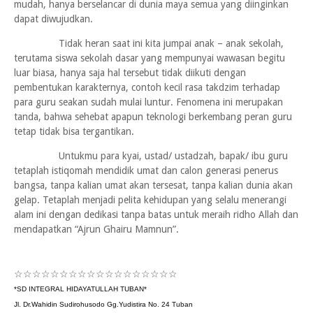
mudah, hanya berselancar di dunia maya semua yang diinginkan
dapat diwujudkan.
Tidak heran saat ini kita jumpai anak – anak sekolah,
terutama siswa sekolah dasar yang mempunyai wawasan begitu
luar biasa, hanya saja hal tersebut tidak diikuti dengan
pembentukan karakternya, contoh kecil rasa takdzim terhadap
para guru seakan sudah mulai luntur. Fenomena ini merupakan
tanda, bahwa sehebat apapun teknologi berkembang peran guru
tetap tidak bisa tergantikan.
Untukmu para kyai, ustad/ ustadzah, bapak/ ibu guru
tetaplah istiqomah mendidik umat dan calon generasi penerus
bangsa, tanpa kalian umat akan tersesat, tanpa kalian dunia akan
gelap. Tetaplah menjadi pelita kehidupan yang selalu menerangi
alam ini dengan dedikasi tanpa batas untuk meraih ridho Allah dan
mendapatkan “Ajrun Ghairu Mamnun”.
☆☆☆☆☆☆☆☆☆
☆☆☆☆☆☆☆☆☆
*SD INTEGRAL HIDAYATULLAH TUBAN*
Jl. Dr.Wahidin Sudirohusodo Gg.Yudistira No. 24 Tuban