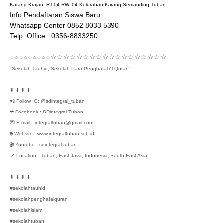
Karang Krajan  RT.04 RW. 04 Kelurahan Karang-Semanding-Tuban
Info Pendaftaran Siswa Baru
Whatsapp Center 0852 8033 5390
Telp. Office : 0356-8833250
☆☆☆☆☆☆☆☆☆☆☆☆☆☆☆☆☆☆
☆☆☆☆☆☆☆☆☆
"Sekolah Tauhid, Sekolah Para Penghafal Al-Quran"
⬇ ⬇ ⬇ ⬇
📲 Follow IG: @sdintegral_tuban
❤ Facebook : SDintegral Tuban
💌 E-mail : integraltuban@gmail.com
🌐 Website : www.integraltuban.sch.id
🎬 Youtube : sdintegral tuban
📌 Location : Tuban, East Java, Indonesia, South East Asia
⬇ ⬇ ⬇ ⬇
#sekolahtauhid
#sekolahpenghafalquran
#sekolahislam
#sekolahtuban