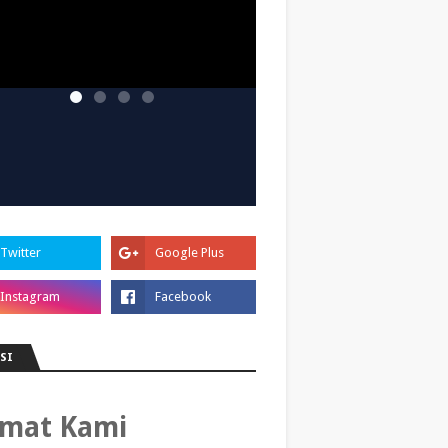
SI
amat Kami