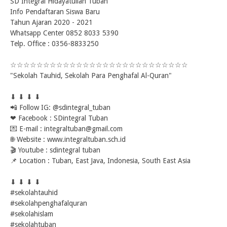
SD Integral Hidayatullah Tuban
Info Pendaftaran Siswa Baru
Tahun Ajaran 2020 - 2021
Whatsapp Center 0852 8033 5390
Telp. Office : 0356-8833250
☆☆☆☆☆☆☆☆☆
☆☆☆☆☆☆☆☆☆☆☆☆☆☆☆☆☆☆
"Sekolah Tauhid, Sekolah Para Penghafal Al-Quran"
⬇ ⬇ ⬇ ⬇
📲 Follow IG: @sdintegral_tuban
❤ Facebook : SDintegral Tuban
💌 E-mail : integraltuban@gmail.com
🌐 Website : www.integraltuban.sch.id
🎬 Youtube : sdintegral tuban
📌 Location : Tuban, East Java, Indonesia, South East Asia
⬇ ⬇ ⬇ ⬇
#sekolahtauhid
#sekolahpenghafalquran
#sekolahislam
#sekolahtuban