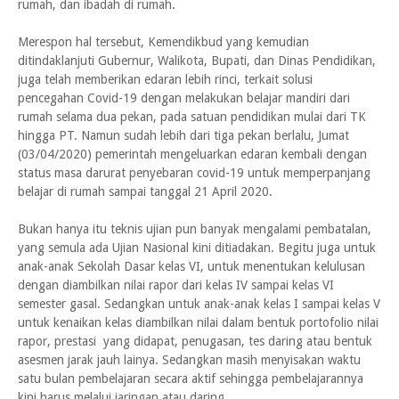
rumah, dan ibadah di rumah.
Merespon hal tersebut, Kemendikbud yang kemudian
ditindaklanjuti Gubernur, Walikota, Bupati, dan Dinas Pendidikan,
juga telah memberikan edaran lebih rinci, terkait solusi
pencegahan Covid-19 dengan melakukan belajar mandiri dari
rumah selama dua pekan, pada satuan pendidikan mulai dari TK
hingga PT. Namun sudah lebih dari tiga pekan berlalu, Jumat
(03/04/2020) pemerintah mengeluarkan edaran kembali dengan
status masa darurat penyebaran covid-19 untuk memperpanjang
belajar di rumah sampai tanggal 21 April 2020.
Bukan hanya itu teknis ujian pun banyak mengalami pembatalan,
yang semula ada Ujian Nasional kini ditiadakan. Begitu juga untuk
anak-anak Sekolah Dasar kelas VI, untuk menentukan kelulusan
dengan diambilkan nilai rapor dari kelas IV sampai kelas VI
semester gasal. Sedangkan untuk anak-anak kelas I sampai kelas V
untuk kenaikan kelas diambilkan nilai dalam bentuk portofolio nilai
rapor, prestasi yang didapat, penugasan, tes daring atau bentuk
asesmen jarak jauh lainya. Sedangkan masih menyisakan waktu
satu bulan pembelajaran secara aktif sehingga pembelajarannya
kini harus melalui jaringan atau daring.