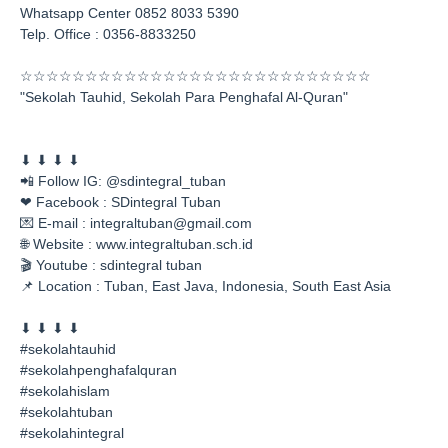
Whatsapp Center 0852 8033 5390
Telp. Office : 0356-8833250
☆☆☆☆☆☆☆☆☆
☆☆☆☆☆☆☆☆☆☆☆☆☆☆☆☆☆☆
"Sekolah Tauhid, Sekolah Para Penghafal Al-Quran"
⬇ ⬇ ⬇ ⬇
📲 Follow IG: @sdintegral_tuban
❤ Facebook : SDintegral Tuban
💌 E-mail : integraltuban@gmail.com
🌐 Website : www.integraltuban.sch.id
🎬 Youtube : sdintegral tuban
📌 Location : Tuban, East Java, Indonesia, South East Asia
⬇ ⬇ ⬇ ⬇
#sekolahtauhid
#sekolahpenghafalquran
#sekolahislam
#sekolahtuban
#sekolahintegral