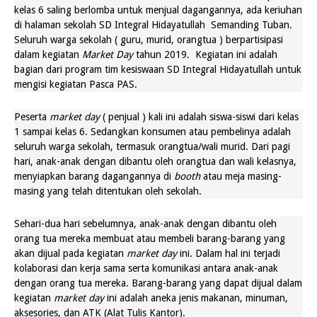
kelas 6 saling berlomba untuk menjual dagangannya, ada keriuhan
di halaman sekolah SD Integral Hidayatullah
Semanding Tuban.
Seluruh warga
sekolah
(
guru
,
murid
, orangtua ) berpartisipasi
dalam kegiatan
Market Day
tahun 2019. Kegiatan ini adalah
bagian dari program tim kesiswaan
SD Integral Hidayatullah untuk
mengisi kegiatan Pasca PAS.
Peserta
market day
( penjual ) kali ini adalah siswa-siswi dari kelas
1 sampai kelas 6. Sedangkan konsumen atau pembelinya adalah
seluruh warga sekolah, termasuk orangtua/wali murid. Dari pagi
hari, anak-anak dengan dibantu oleh orangtua dan wali kelasnya,
menyiapkan barang dagangannya di
booth
atau meja masing-
masing yang telah ditentukan oleh sekolah.
Sehari-dua hari sebelumnya, anak-anak dengan dibantu oleh
orang tua mereka membuat atau membeli barang-barang yang
akan dijual pada kegiatan
market day
ini. Dalam hal ini terjadi
kolaborasi dan kerja sama serta komunikasi antara anak-anak
dengan orang tua mereka. Barang-barang yang dapat dijual dalam
kegiatan
market day
ini adalah aneka jenis makanan, minuman,
aksesories, dan ATK (Alat Tulis Kantor).