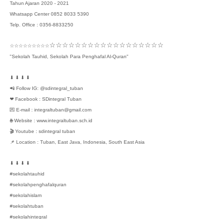
Tahun Ajaran 2020 - 2021
Whatsapp Center 0852 8033 5390
Telp. Office : 0356-8833250
☆☆☆☆☆☆☆☆☆☆☆☆☆☆☆☆☆☆
☆☆☆☆☆☆☆☆☆
"Sekolah Tauhid, Sekolah Para Penghafal Al-Quran"
⬇ ⬇ ⬇ ⬇
📲 Follow IG: @sdintegral_tuban
❤ Facebook : SDintegral Tuban
💌 E-mail : integraltuban@gmail.com
🌐 Website : www.integraltuban.sch.id
🎬 Youtube : sdintegral tuban
📌 Location : Tuban, East Java, Indonesia, South East Asia
⬇ ⬇ ⬇ ⬇
#sekolahtauhid
#sekolahpenghafalquran
#sekolahislam
#sekolahtuban
#sekolahintegral