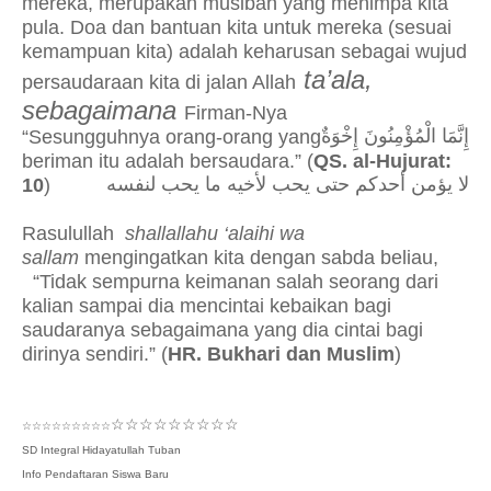
mereka, merupakan musibah yang menimpa kita
pula. Doa dan bantuan kita untuk mereka (sesuai
kemampuan kita) adalah keharusan sebagai wujud
ta’ala,
persaudaraan kita di jalan Allah
sebagaimana
Firman-Nya
إِنَّمَا الْمُؤْمِنُونَ إِخْوَةٌ
“Sesungguhnya orang-orang yang
beriman itu adalah bersaudara.” (
QS. al-Hujurat:
لا يؤمن أحدكم حتى يحب لأخيه ما يحب لنفسه
10
)
Rasulullah
shallallahu ‘alaihi wa
sallam
mengingatkan kita dengan sabda beliau,
“Tidak sempurna keimanan salah seorang dari
kalian sampai dia mencintai kebaikan bagi
saudaranya sebagaimana yang dia cintai bagi
dirinya sendiri.” (
HR. Bukhari dan Muslim
)
☆☆☆☆☆☆☆☆☆
☆☆☆☆☆☆☆☆☆
SD Integral Hidayatullah Tuban
Info Pendaftaran Siswa Baru