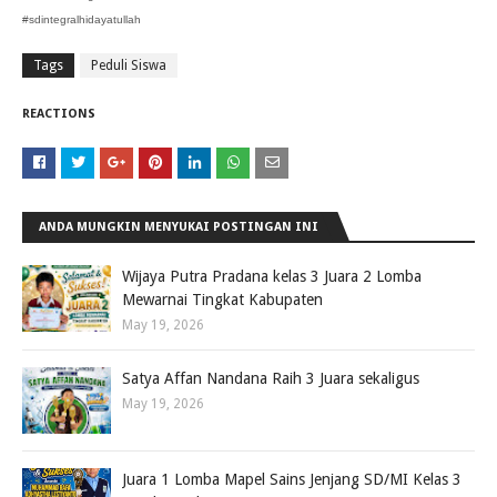
#sdintegralhidayatullah
Tags
Peduli Siswa
REACTIONS
ANDA MUNGKIN MENYUKAI POSTINGAN INI
Wijaya Putra Pradana kelas 3 Juara 2 Lomba
Mewarnai Tingkat Kabupaten
May 19, 2026
Satya Affan Nandana Raih 3 Juara sekaligus
May 19, 2026
Juara 1 Lomba Mapel Sains Jenjang SD/MI Kelas 3